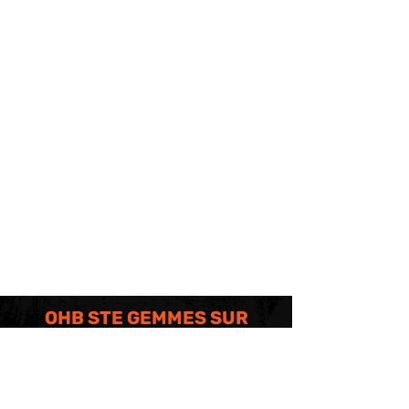
OHB STE GEMMES SUR
LOIRE
2 place de la
mairie, 49130 Sainte Gemmes sur Loire
ohb.saintegemmessurloire@gmail.com